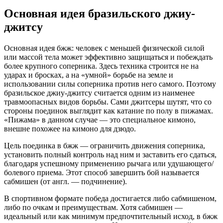
Основная идея бразильского джиу-
джитсу
Основная идея бжж: человек с меньшей физической силой
или массой тела может эффективно защищаться и побеждать
более крупного соперника. Здесь техника строится не на
ударах и бросках, а на «умной» борьбе на земле и
использовании силы соперника против него самого. Поэтому
бразильское джиу-джитсу считается одним из наименее
травмоопасных видов борьбы. Сами джитсеры шутят, что со
стороны поединок выглядит как катание по полу в пижамах.
«Пижама» в данном случае — это специальное кимоно,
внешне похожее на кимоно для дзюдо.
Цель поединка в бжж — ограничить движения соперника,
установить полный контроль над ним и заставить его сдаться,
благодаря успешному применению рычага или удушающего/
болевого приема. Этот способ завершить бой называется
сабмишен (от англ. — подчинение).
В спортивном формате победа достигается либо сабмишеном,
либо по очкам и преимуществам. Хотя сабмишен —
идеальный или как минимум предпочтительный исход, в бжж