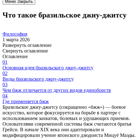
Меню
Закрыть
Что такое бразильское джиу-джитсу
Философия
1 марта 2026
Развернуть оглавление
Свернуть оглавление
Оглавление
01
Основная идея бразильского джиу-джитсу
02
Виды бразильского джиу-джитсу
03
Чем бжж отличается от других видов единоборств
04
Где применяется бжж
Бразильское джиу-джитсу (сокращенно «бжж») — боевое
искусство, которое фокусируется на борьбе в партере с
использованием захватов, болевых и удушающих приемов.
Основателями современной системы бжж считаются братья
Грейси. В начале XIX века они адаптировали и
модифицировали учение японского дзюдоиста Мицуё Маэды.