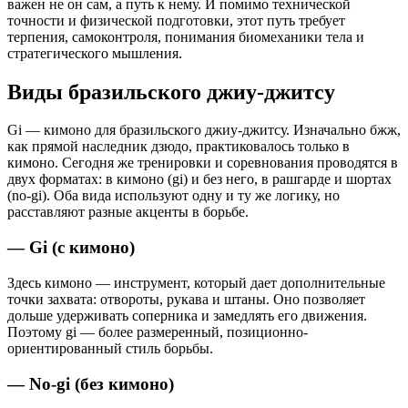
важен не он сам, а путь к нему. И помимо технической
точности и физической подготовки, этот путь требует
терпения, самоконтроля, понимания биомеханики тела и
стратегического мышления.
Виды бразильского джиу-джитсу
Gi — кимоно для бразильского джиу-джитсу. Изначально бжж,
как прямой наследник дзюдо, практиковалось только в
кимоно. Сегодня же тренировки и соревнования проводятся в
двух форматах: в кимоно (gi) и без него, в рашгарде и шортах
(no-gi). Оба вида используют одну и ту же логику, но
расставляют разные акценты в борьбе.
— Gi (с кимоно)
Здесь кимоно — инструмент, который дает дополнительные
точки захвата: отвороты, рукава и штаны. Оно позволяет
дольше удерживать соперника и замедлять его движения.
Поэтому gi — более размеренный, позиционно-
ориентированный стиль борьбы.
— No-gi (без кимоно)