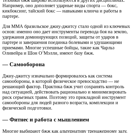
Техники бжж широко используются в других дисциплинах.
Например, оно дополняет ударные виды спорта — бокс,
кикбоксинг, тайский бокс — навыками клинча и работы в
партере.
Для ММА бразильское джиу-джитсу стало одной из ключевых
основ: именно оно дает инструменты перевода боя на землю,
удержания доминирующих позиций, защиты от ударов в
партере и завершения поединка болевыми и удушающими
приемами. Многие успешные бойцы, такие как Чарльз
Оливейра и Шон О’Мэлли, имеют базу бжж.
— Самооборона
Джиу-джитсу изначально формировалось как система
самообороны, в которой физическое превосходство — не
решающий фактор. Практика бжж учит сохранять контроль
над ситуацией, действовать рационально и минимизировать
риск серьезных травм. Поэтому это прикладной инструмент
самообороны для людей разного возраста, комплекции и
физической подготовки.
— Фитнес и работа с мышлением
Многие выбирают бжж как альтернативу тренажерному залу.