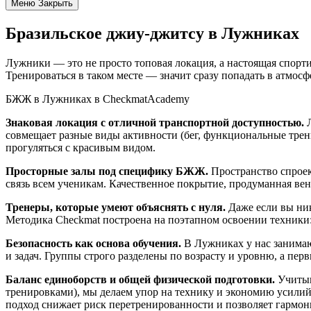
Меню
Закрыть
Бразильское джиу-джитсу в Лужниках
Лужники
— это
не
просто
топовая
локация,
а
настоящая
спорти
Тренироваться
в
таком
месте
— значит
сразу
попадать
в
атмосф
БЖЖ
в
Лужниках
в
CheckmatAcademy
Знаковая
локация
с
отличной
транспортной
доступностью.
Л
совмещает
разные
виды
активности
(бег,
функциональные
трен
прогуляться с красивым видом
.
Просторные
залы
под
специфику
БЖЖ.
Пространство
спрое
связь
всем
ученикам.
Качественное
покрытие,
продуманная
вен
Тренеры,
которые
умеют
объяснять
с
нуля.
Даже
если
вы
ник
Методика
Checkmat
построена
на
поэтапном
освоении
техники
Безопасность
как
основа
обучения.
В
Лужниках
у
нас
занима
и
задач.
Группы
строго
разделены
по
возрасту
и
уровню,
а
перв
Баланс
единоборств
и
общей
физической
подготовки.
Учитыв
тренировками),
мы
делаем
упор
на
технику
и
экономию
усилий
подход
снижает
риск
перетренированности
и
позволяет
гармон