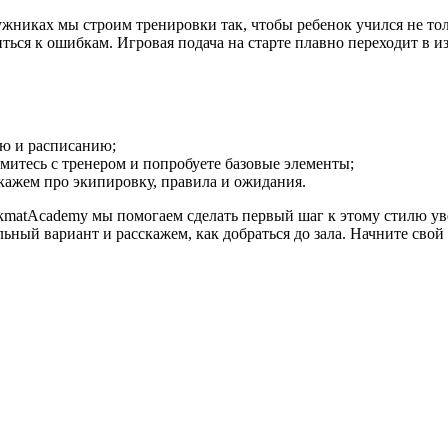
жниках
мы
строим
тренировки
так,
чтобы
ребенок
учился
не
тол
ться
к
ошибкам.
Игровая
подача
на
старте
плавно
переходит
в
из
ню
и
расписанию;
митесь
с
тренером
и
попробуете
базовые
элементы;
кажем
про
экипировку,
правила
и
ожидания.
kmatAcademy
мы
помогаем
сделать
первый
шаг
к
этому
стилю
ув
льный
вариант
и
расскажем,
как
добраться
до
зала.
Начните
свой