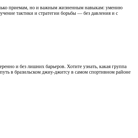
ько
приемам,
но
и
важным
жизненным
навыкам:
умению
учение
тактики
и
стратегии
борьбы
— без
давления
и
с
еренно
и
без
лишних
барьеров.
Хотите
узнать,
какая
группа
путь
в
бразильском
джиу‑джитсу
в
самом
спортивном
районе