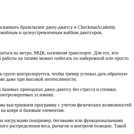
сваивать
бразильское
джиу‑джитсу
в
CheckmatAcademy.
окойным и
целеустремленным
вайбом джитсеров
.
раться
на
метро,
МЦК,
наземном
транспорте.
Для
тех,
кто
й
работы
на
татами
можно
побегать
по
набережной
или
просто
ь
групп
контролируется,
чтобы
тренер
успевал
дать
обратную
ми
даже
при
высокой
интенсивности.
в
базовых
принципах
джиу-джитсу
без
стресса
и
спешки.
онтролируемых
условиях.
мы
выстраиваем
программу
с
учетом
физических
возможностей
на
ковре
и
базовым
элементам
.
ми
нагрузками
(например,
беговыми
или
функциональными
ного
распределения
веса,
рычагов
и
контроля
позиции.
Такой