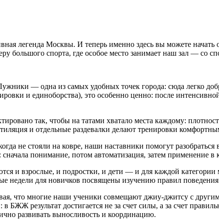
вная
легенда
Москвы.
И
теперь
именно
здесь
вы
можете
начать
о
еру
большого
спорта,
где особое место занимает
наш
зал
— со сп
ужники
— одна
из
самых
удобных
точек
города:
сюда
легко
доб
ировки
и
единоборства),
это
особенно
ценно:
после
интенсивно
ктировано
так,
чтобы
на
татами
хватало
места
каждому:
плотност
тиляция
и
отдельные
раздевалки
делают
тренировки
комфортны
огда
не
стояли
на
ковре,
наши
наставники
помогут
разобраться
:
сначала
понимание,
потом
автоматизация,
затем
применение
в
к
ются
и
взрослые,
и
подростки,
и
дети
— и
для
каждой
категории
ые
недели
для
новичков
посвящены
изучению
правил
поведения
ая,
что
многие
наши
ученики
совмещают
джиу‑джитсу
с
други
:
в
БЖЖ
результат
достигается
не
за
счет
силы,
а
за
счет
правиль
ично
развивать
выносливость
и
координацию.