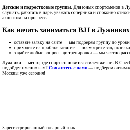
Детские
и
подростковые
группы
.
Для
юных
спортсменов
в
Лу
слушать,
работать
в
паре,
уважать
соперника
и
спокойно
относи
акцентом
на
прогресс.
Как
начать
заниматься
BJJ
в
Лужниках
оставьте
заявку
на
сайте
— мы
подберем
группу
по
уров
приходите
на
пробное
занятие
— посмотрите
зал,
познако
задайте
любые
вопросы
до
тренировки
— мы
честно
расс
Лужники
— место,
где
спорт
становится
стилем
жизни.
В
Chec
подойдет
именно
вам?
Свяжитесь
с
нами
— подберем
оптима
Москвы
уже
сегодня!
Зарегистрированный товарный знак